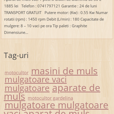
1885 lei Telefon : 0741797121 Garantie : 24 de luni
TRANSPORT GRATUIT Putere motor: (Kw) : 0.55 Kw Numar
rotatii (rpm) : 1450 rpm Debit (L/min) : 180 Capacitate de
mulgere: 8 – 10 vaci pe ora Tip paleti : Graphite
Dimensiune...
Tag-uri
masini de muls
motocultor
mulgatoare vaci
aparate de
mulgatoare
muls
motocultor gardelina
mulgatoare mulgatoare
vaci aparat de muls