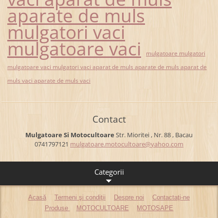
aparate de muls
mulgatori vaci
mulgatoare vaci
mulgatoare mulgatori
mulgatoare vaci mulgatori vaci aparat de muls aparate de muls aparat de
muls vaci aparate de muls vaci
Contact
Mulgatoare Si Motocultoare
Str. Mioritei , Nr. 88 , Bacau
0741797121
mulgatoa
re.motoc
ultoare@
yahoo.co
m
Categorii
Acasă
Termeni şi condiţii
Despre noi
Contactaţi-ne
Produse
MOTOCULTOARE
MOTOSAPE