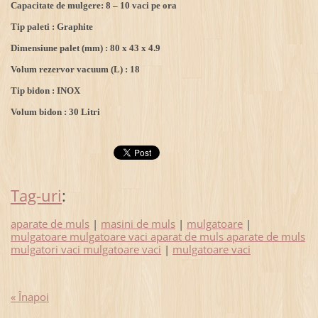
Capacitate de mulgere: 8 – 10 vaci pe ora
Tip paleti : Graphite
Dimensiune palet (mm) : 80 x 43 x 4.9
Volum rezervor vacuum (L) : 18
Tip bidon : INOX
Volum bidon : 30 Litri
Tag-uri
:
aparate de muls
|
masini de muls
|
mulgatoare
|
mulgatoare mulgatoare vaci aparat de muls aparate de muls
mulgatori vaci mulgatoare vaci
|
mulgatoare vaci
« Înapoi