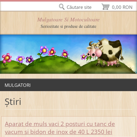
Căutare site
0,00 RON
Mulgatoare Si Motocultoare
Seriozitate si produse de calitate
MULGATORI
Ştiri
Aparat de muls vaci 2 posturi cu tanc de
vacum si bidon de inox de 40 L 2350 lei