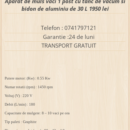
Aparat de muls vaci 1 post cu tanc de vacum si
bidon de aluminiu de 30 L 1950 lei
Telefon : 0741797121
Garantie :24 de luni
TRANSPORT GRATUIT
Putere motor: (Kw) : 0.55 Kw
N
umar rotatii (rpm) : 1450 rpm
Voltaj (V) : 220 V
Debit (L/min) : 180
Capacitate de mulgere: 8 – 10 vaci pe ora
Tip paleti : Graphite