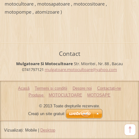
motocultoare , motosapatoare , motocositoare ,
motopompe , atomizoare )
Contact
Mulgatoare Si Motocultoare
Str. Mioritei , Nr. 88 , Bacau
0741797121
mulgatoa
re.motoc
ultoare@
yahoo.co
m
Acasă
Termeni şi condiţii
Despre noi
Contactaţi-ne
Produse
MOTOCULTOARE
MOTOSAPE
© 2013 Toate drepturile rezervate.
Creați un site gratuit
Vizualizați:
Mobile
|
Desktop